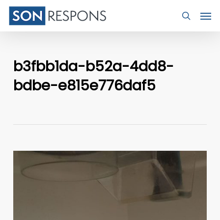
Skip
Men
to
search
main
content
b3fbb1da-b52a-4dd8-
bdbe-e815e776daf5