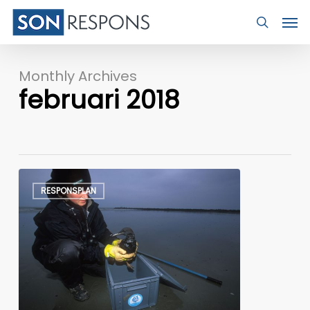
Skip
Men
to
search
main
content
Monthly Archives
februari 2018
Herstructurering
RESPONSPLAN
SBV