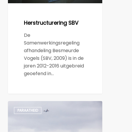
Herstructurering SBV
De
Samenwerkingsregeling
afhandeling Besmeurde
Vogels (SBV, 2009) is in de
jaren 2012-2016 uitgebreid
geoefend in…
Vergroten
PARAATHEID
operationele
paraatheid