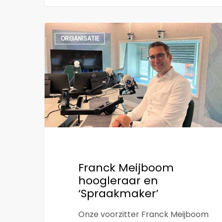
Franck
ORGANISATIE
Meijboom
hoogleraar
en
‘Spraakmaker’
Franck Meijboom
hoogleraar en
‘Spraakmaker’
Onze voorzitter Franck Meijboom