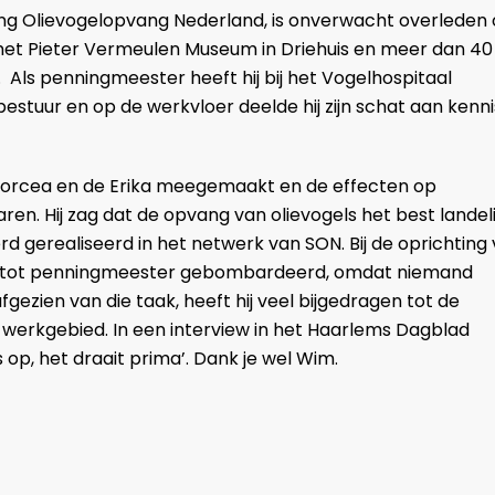
ing Olievogelopvang Nederland, is onverwacht overleden
j het Pieter Vermeulen Museum in Driehuis en meer dan 40
m. Als penningmeester heeft hij bij het Vogelhospitaal
bestuur en op de werkvloer deelde hij zijn schat aan kenni
Borcea en de Erika meegemaakt en de effecten op
en. Hij zag dat de opvang van olievogels het best landeli
 gerealiseerd in het netwerk van SON. Bij de oprichting
ij ’tot penningmeester gebombardeerd, omdat niemand
 afgezien van die taak, heeft hij veel bijgedragen tot de
 werkgebied. In een interview in het Haarlems Dagblad
ts op, het draait prima’. Dank je wel Wim.