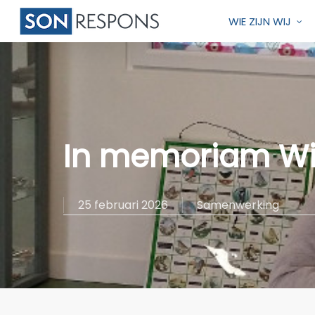
Skip
WIE ZIJN WIJ
to
main
content
In memoriam W
25 februari 2026
Samenwerking