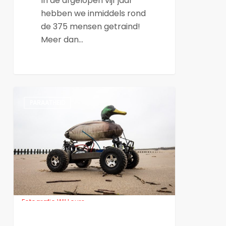
In de afgelopen vijf jaar
hebben we inmiddels rond
de 375 mensen getraind!
Meer dan…
Olievogel
PARAATHEID
responders
unieke
groep
Fotografie Wil Leurs