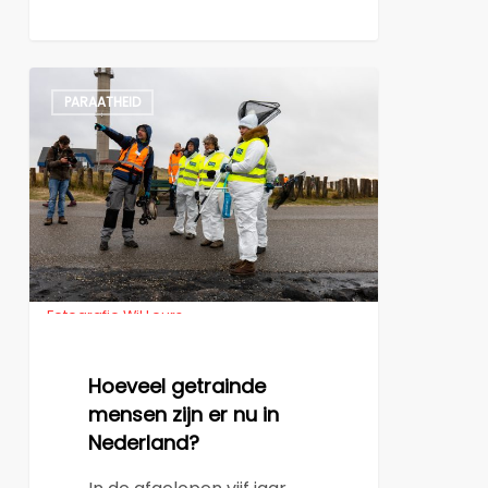
Hoeveel
PARAATHEID
getrainde
mensen
zijn
er
nu
in
Nederland?
Fotografie Wil Leurs
Hoeveel getrainde
mensen zijn er nu in
Nederland?