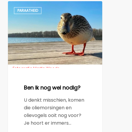
Ben
PARAATHEID
ik
nog
wel
nodig?
Fotografie Martin Woods
Ben ik nog wel nodig?
U denkt misschien, komen
die oliemorsingen en
olievogels ooit nog voor?
Je hoort er immers…