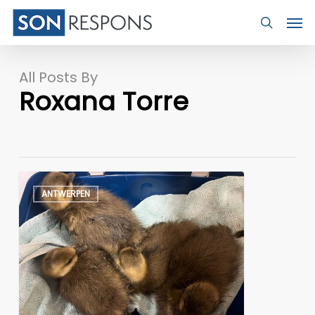
Skip
Men
to
search
main
content
All Posts By
Roxana Torre
Olielekkage
ANTWERPEN
haven
Antwerpen