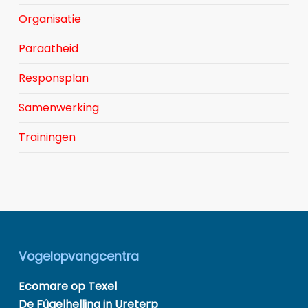
Organisatie
Paraatheid
Responsplan
Samenwerking
Trainingen
Vogelopvangcentra
Ecomare op Texel
De Fûgelhelling in Ureterp