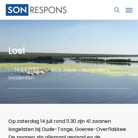
Skip
Men
to
search
main
content
Los!
14 juli 2018
Bow Jubail - Rotterdam
,
Incidenten
Op zaterdag 14 juli rond 11.30 zijn 41 zwanen
losgelaten bij Oude-Tonge, Goeree-Overflakkee.
De zwanen zijn allemaal geringd en de