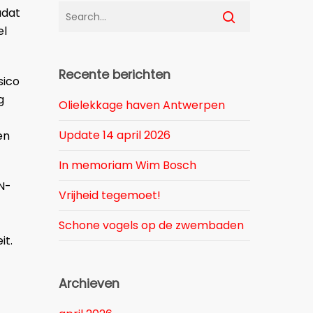
adat
el
Recente berichten
sico
g
Olielekkage haven Antwerpen
Update 14 april 2026
en
In memoriam Wim Bosch
N-
Vrijheid tegemoet!
Schone vogels op de zwembaden
it.
Archieven