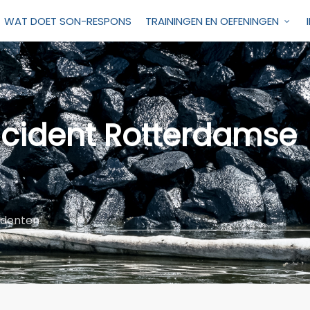
WAT DOET SON-RESPONS
TRAININGEN EN OEFENINGEN
ncident Rotterdamse
identen