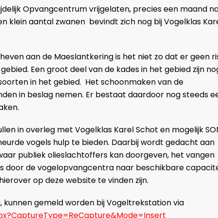
t Tijdelijk Opvangcentrum vrijgelaten, precies een maand n
n klein aantal zwanen bevindt zich nog bij Vogelklas Kar
even aan de Maeslantkering is het niet zo dat er geen ri
 gebied. Een groot deel van de kades in het gebied zijn no
elsoorten in het gebied. Het schoonmaken van de
nden in beslag nemen. Er bestaat daardoor nog steeds e
aken.
llen in overleg met Vogelklas Karel Schot en mogelijk SO
rde vogels hulp te bieden. Daarbij wordt gedacht aan
aar publiek olieslachtoffers kan doorgeven, het vangen
els door de vogelopvangcentra naar beschikbare capacite
 hierover op deze website te vinden zijn.
 kunnen gemeld worden bij Vogeltrekstation via
.aspx?CaptureType=ReCapture&Mode=Insert