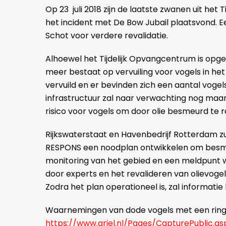
Op 23 juli 2018 zijn de laatste zwanen uit he
het incident met De Bow Jubail plaatsvond. Ee
Schot voor verdere revalidatie.
Alhoewel het Tijdelijk Opvangcentrum is opgeh
meer bestaat op vervuiling voor vogels in het
vervuild en er bevinden zich een aantal vog
infrastructuur zal naar verwachting nog maa
risico voor vogels om door olie besmeurd te r
Rijkswaterstaat en Havenbedrijf Rotterdam zu
RESPONS een noodplan ontwikkelen om besmeu
monitoring van het gebied en een meldpunt w
door experts en het revalideren van olievog
Zodra het plan operationeel is, zal informatie
Waarnemingen van dode vogels met een ring,
https://www.griel.nl/Pages/CapturePublic