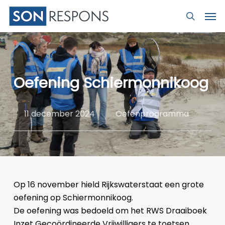
Skip
Men
to
search
main
content
Oefening Schiermonnikoog
11 december 2024
Oefenprogramma
Op 16 november hield Rijkswaterstaat een grote
oefening op Schiermonnikoog.
De oefening was bedoeld om het RWS Draaiboek
Inzet Gecoördineerde Vrijwilligers te toetsen.